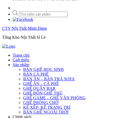
Tìm
kiếm
sản
phẩm
CTY Nội Thất Minh Đăng
Tổng Kho Nội Thất Sỉ Lẻ
Trang chủ
Giới thiệu
Sản phẩm
BÀN GHẾ HỌC SINH
BÀN CÀ PHÊ
BÀN ĂN – BÀN TRÀ SOFA
GHẾ ĂN – CÀ PHÊ
GHẾ QUẦY BAR
GHẾ ĐÔN,GHẾ THÚ
GHẾ GAME – GHẾ VĂN PHÒNG
GHẾ PHÒNG CHỜ
KỆ XẾP- KỆ TRANG TRÍ
BÀN GHẾ NGOÀI TRỜI
Chính sách