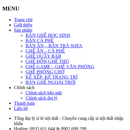
MENU
Trang chủ
Giới thiệu
Sản phẩm
BÀN GHẾ HỌC SINH
BÀN CÀ PHÊ
BÀN ĂN – BÀN TRÀ SOFA
GHẾ ĂN – CÀ PHÊ
GHẾ QUẦY BAR
GHẾ ĐÔN,GHẾ THÚ
GHẾ GAME – GHẾ VĂN PHÒNG
GHẾ PHÒNG CHỜ
KỆ XẾP- KỆ TRANG TRÍ
BÀN GHẾ NGOÀI TRỜI
Chính sách
Chính sách hậu mãi
Chính sách đại lý
Thanh toán
Liên hệ
Tổng đại lý sỉ lẻ nội thất - Chuyên cung cấp sỉ nội thất nhập
khẩu
Hotline:
0933 611 644 & 0902 699 299