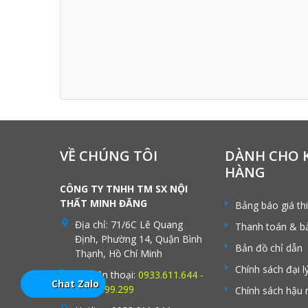
VỀ CHÚNG TÔI
DÀNH CHO 
HÀNG
CÔNG TY TNHH TM SX NỘI
THẤT MINH ĐĂNG
Bảng báo giá th
Địa chỉ:
71/6C Lê Quang
Thanh toán & b
Định, Phường 14, Quận Bình
Bản đồ chỉ dẫn
Thạnh, Hồ Chí Minh
Chính sách đại l
Số điện thoại:
0933.611.644 -
Chat Zalo
0902.699.299
Chính sách hậu 