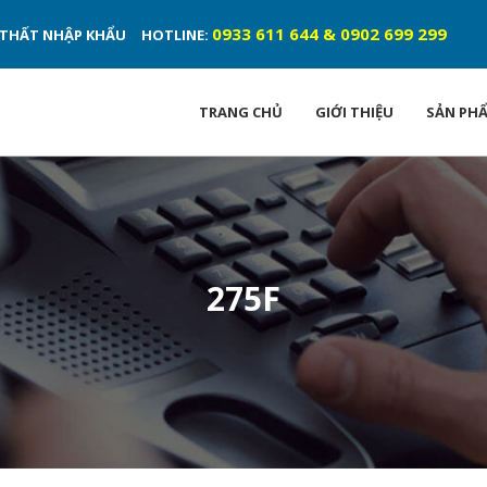
0933 611 644 & 0902 699 299
ỘI THẤT NHẬP KHẨU
HOTLINE:
TRANG CHỦ
GIỚI THIỆU
SẢN PH
275F