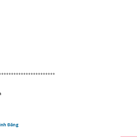
***********************
h
inh Đăng