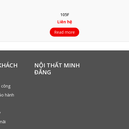
105F
Liên hệ
Read more
KHÁCH
NỘI THẤT MINH
ĐĂNG
i công
ảo hành
ý
mãi