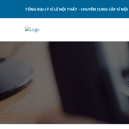
TỔNG ĐẠI LÝ SỈ LẺ NỘI THẤT - CHUYÊN CUNG CẤP SỈ N