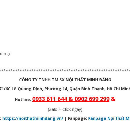
xi mạ
********************************************************
CÔNG TY TNHH TM SX NỘI THẤT MINH ĐĂNG
71/6C Lê Quang Định, Phường 14, Quận Bình Thạnh, Hồ Chí Min
0933 611 644 & 0902 699 299
&
Hotline:
(Zalo + Click ngay)
:
https://noithatminhdang.vn/
| Fanpage:
Fanpage Nội thất M