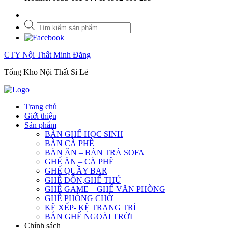
Tìm
kiếm
sản
phẩm
CTY Nội Thất Minh Đăng
Tổng Kho Nội Thất Sỉ Lẻ
Trang chủ
Giới thiệu
Sản phẩm
BÀN GHẾ HỌC SINH
BÀN CÀ PHÊ
BÀN ĂN – BÀN TRÀ SOFA
GHẾ ĂN – CÀ PHÊ
GHẾ QUẦY BAR
GHẾ ĐÔN,GHẾ THÚ
GHẾ GAME – GHẾ VĂN PHÒNG
GHẾ PHÒNG CHỜ
KỆ XẾP- KỆ TRANG TRÍ
BÀN GHẾ NGOÀI TRỜI
Chính sách