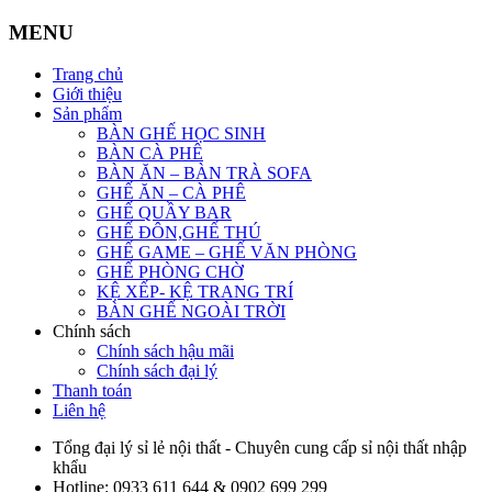
MENU
Trang chủ
Giới thiệu
Sản phẩm
BÀN GHẾ HỌC SINH
BÀN CÀ PHÊ
BÀN ĂN – BÀN TRÀ SOFA
GHẾ ĂN – CÀ PHÊ
GHẾ QUẦY BAR
GHẾ ĐÔN,GHẾ THÚ
GHẾ GAME – GHẾ VĂN PHÒNG
GHẾ PHÒNG CHỜ
KỆ XẾP- KỆ TRANG TRÍ
BÀN GHẾ NGOÀI TRỜI
Chính sách
Chính sách hậu mãi
Chính sách đại lý
Thanh toán
Liên hệ
Tổng đại lý sỉ lẻ nội thất - Chuyên cung cấp sỉ nội thất nhập
khẩu
Hotline:
0933 611 644 & 0902 699 299