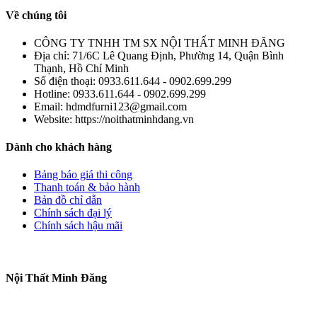
Về chúng tôi
CÔNG TY TNHH TM SX NỘI THẤT MINH ĐĂNG
Địa chỉ:
71/6C Lê Quang Định, Phường 14, Quận Bình
Thạnh, Hồ Chí Minh
Số điện thoại:
0933.611.644 - 0902.699.299
Hotline:
0933.611.644 - 0902.699.299
Email:
hdmdfurni123@gmail.com
Website:
https://noithatminhdang.vn
Dành cho khách hàng
Bảng báo giá thi công
Thanh toán & bảo hành
Bản đồ chỉ dẫn
Chính sách đại lý
Chính sách hậu mãi
Nội Thất Minh Đăng