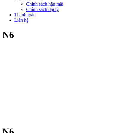
Chính sách hậu mãi
Chính sách đại lý
Thanh toán
Liên hệ
N6
N6