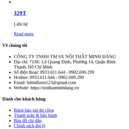
329T
Liên hệ
Read more
Về chúng tôi
CÔNG TY TNHH TM SX NỘI THẤT MINH ĐĂNG
Địa chỉ:
71/6C Lê Quang Định, Phường 14, Quận Bình
Thạnh, Hồ Chí Minh
Số điện thoại:
0933.611.644 - 0902.699.299
Hotline:
0933.611.644 - 0902.699.299
Email:
hdmdfurni123@gmail.com
Website:
https://noithatminhdang.vn
Dành cho khách hàng
Bảng báo giá thi công
Thanh toán & bảo hành
Bản đồ chỉ dẫn
Chính sách đại lý