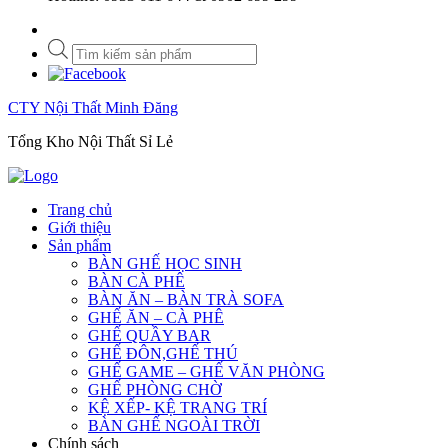
Tìm
kiếm
sản
phẩm
CTY Nội Thất Minh Đăng
Tổng Kho Nội Thất Sỉ Lẻ
Trang chủ
Giới thiệu
Sản phẩm
BÀN GHẾ HỌC SINH
BÀN CÀ PHÊ
BÀN ĂN – BÀN TRÀ SOFA
GHẾ ĂN – CÀ PHÊ
GHẾ QUẦY BAR
GHẾ ĐÔN,GHẾ THÚ
GHẾ GAME – GHẾ VĂN PHÒNG
GHẾ PHÒNG CHỜ
KỆ XẾP- KỆ TRANG TRÍ
BÀN GHẾ NGOÀI TRỜI
Chính sách