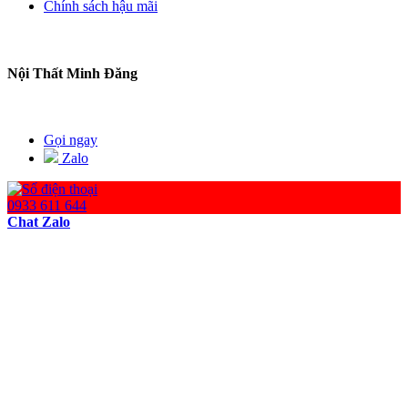
Chính sách hậu mãi
Nội Thất Minh Đăng
Gọi ngay
Zalo
0933 611 644
Chat Zalo