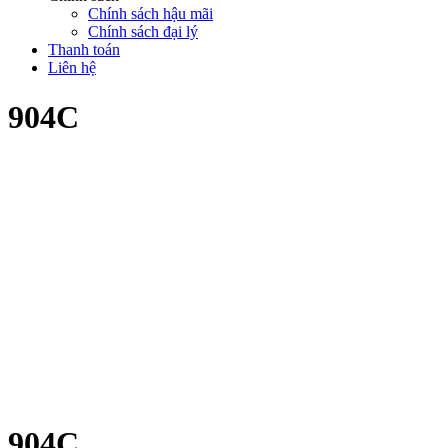
Chính sách hậu mãi
Chính sách đại lý
Thanh toán
Liên hệ
904C
904C