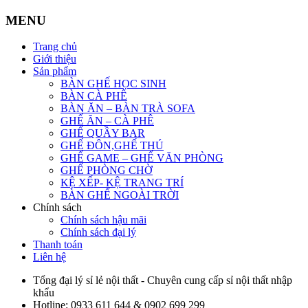
MENU
Trang chủ
Giới thiệu
Sản phẩm
BÀN GHẾ HỌC SINH
BÀN CÀ PHÊ
BÀN ĂN – BÀN TRÀ SOFA
GHẾ ĂN – CÀ PHÊ
GHẾ QUẦY BAR
GHẾ ĐÔN,GHẾ THÚ
GHẾ GAME – GHẾ VĂN PHÒNG
GHẾ PHÒNG CHỜ
KỆ XẾP- KỆ TRANG TRÍ
BÀN GHẾ NGOÀI TRỜI
Chính sách
Chính sách hậu mãi
Chính sách đại lý
Thanh toán
Liên hệ
Tổng đại lý sỉ lẻ nội thất - Chuyên cung cấp sỉ nội thất nhập
khẩu
Hotline:
0933 611 644 & 0902 699 299