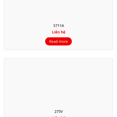
S711A
Liên hệ
Read more
275V