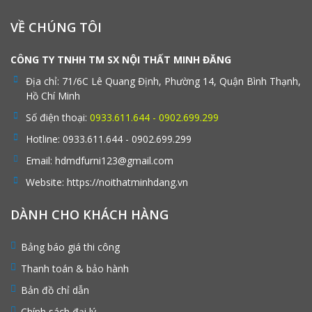
VỀ CHÚNG TÔI
CÔNG TY TNHH TM SX NỘI THẤT MINH ĐĂNG
Địa chỉ:
71/6C Lê Quang Định, Phường 14, Quận Bình Thạnh,
Hồ Chí Minh
Số điện thoại:
0933.611.644 - 0902.699.299
Hotline:
0933.611.644 - 0902.699.299
Email:
hdmdfurni123@gmail.com
Website:
https://noithatminhdang.vn
DÀNH CHO KHÁCH HÀNG
Bảng báo giá thi công
Thanh toán & bảo hành
Bản đồ chỉ dẫn
Chính sách đại lý