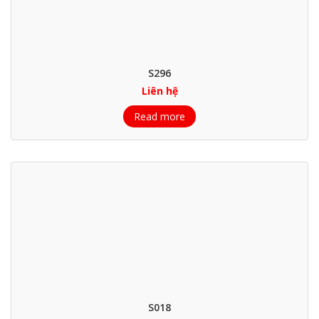
S296
Liên hệ
Read more
S018