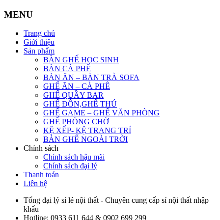
MENU
Trang chủ
Giới thiệu
Sản phẩm
BÀN GHẾ HỌC SINH
BÀN CÀ PHÊ
BÀN ĂN – BÀN TRÀ SOFA
GHẾ ĂN – CÀ PHÊ
GHẾ QUẦY BAR
GHẾ ĐÔN,GHẾ THÚ
GHẾ GAME – GHẾ VĂN PHÒNG
GHẾ PHÒNG CHỜ
KỆ XẾP- KỆ TRANG TRÍ
BÀN GHẾ NGOÀI TRỜI
Chính sách
Chính sách hậu mãi
Chính sách đại lý
Thanh toán
Liên hệ
Tổng đại lý sỉ lẻ nội thất - Chuyên cung cấp sỉ nội thất nhập
khẩu
Hotline:
0933 611 644 & 0902 699 299