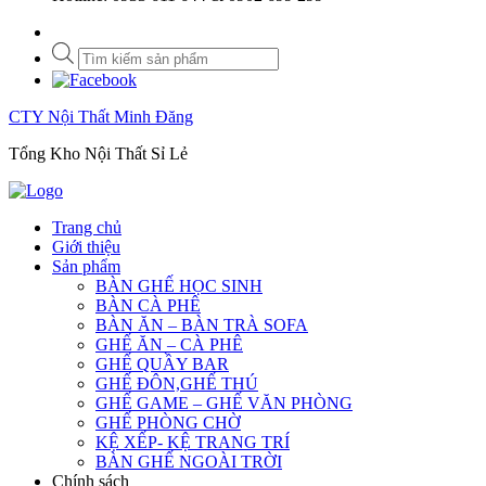
Tìm
kiếm
sản
phẩm
CTY Nội Thất Minh Đăng
Tổng Kho Nội Thất Sỉ Lẻ
Trang chủ
Giới thiệu
Sản phẩm
BÀN GHẾ HỌC SINH
BÀN CÀ PHÊ
BÀN ĂN – BÀN TRÀ SOFA
GHẾ ĂN – CÀ PHÊ
GHẾ QUẦY BAR
GHẾ ĐÔN,GHẾ THÚ
GHẾ GAME – GHẾ VĂN PHÒNG
GHẾ PHÒNG CHỜ
KỆ XẾP- KỆ TRANG TRÍ
BÀN GHẾ NGOÀI TRỜI
Chính sách