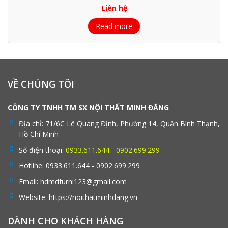
Liên hệ
Read more
VỀ CHÚNG TÔI
CÔNG TY TNHH TM SX NỘI THẤT MINH ĐĂNG
Địa chỉ:
71/6C Lê Quang Định, Phường 14, Quận Bình Thạnh,
Hồ Chí Minh
Số điện thoại:
0933.611.644 - 0902.699.299
Hotline:
0933.611.644 - 0902.699.299
Email:
hdmdfurni123@gmail.com
Website:
https://noithatminhdang.vn
DÀNH CHO KHÁCH HÀNG