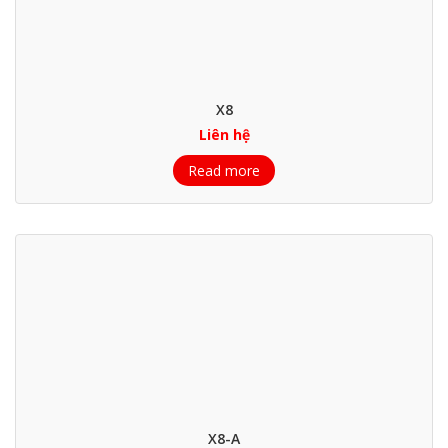
X8
Liên hệ
Read more
X8-A