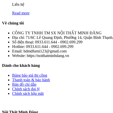
Liên hệ
Read more
Về chúng tôi
CÔNG TY TNHH TM SX NỘI THẤT MINH ĐĂNG
Địa chỉ:
71/6C Lê Quang Định, Phường 14, Quận Bình Thạnh
Số điện thoại:
0933.611.644 - 0902.699.299
Hotline:
0933.611.644 - 0902.699.299
Email:
hdmdfurni123@gmail.com
Website:
https://noithatminhdang.vn
Dành cho khách hàng
Bảng báo giá thi công
Thanh toán & bảo hành
Bản đồ chỉ dẫn
Chính sách đại lý
Chính sách hậu mãi
Nội Thất Minh Đăng