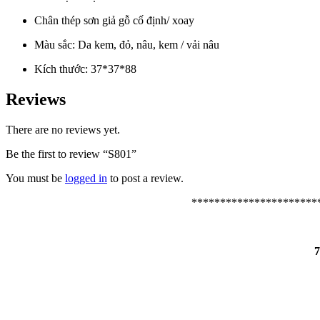
Chân thép sơn giả gỗ cố định/ xoay
Màu sắc: Da kem, đỏ, nâu, kem / vải nâu
Kích thước: 37*37*88
Reviews
There are no reviews yet.
Be the first to review “S801”
You must be
logged in
to post a review.
**********************
7