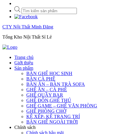
Tìm
kiếm
sản
phẩm
CTY Nội Thất Minh Đăng
Tổng Kho Nội Thất Sỉ Lẻ
Trang chủ
Giới thiệu
Sản phẩm
BÀN GHẾ HỌC SINH
BÀN CÀ PHÊ
BÀN ĂN – BÀN TRÀ SOFA
GHẾ ĂN – CÀ PHÊ
GHẾ QUẦY BAR
GHẾ ĐÔN,GHẾ THÚ
GHẾ GAME – GHẾ VĂN PHÒNG
GHẾ PHÒNG CHỜ
KỆ XẾP- KỆ TRANG TRÍ
BÀN GHẾ NGOÀI TRỜI
Chính sách
Chính sách hậu mãi