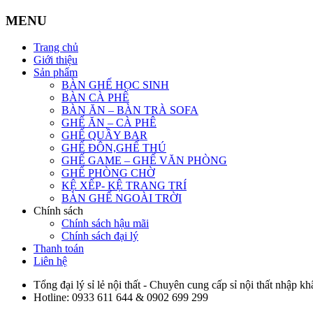
MENU
Trang chủ
Giới thiệu
Sản phẩm
BÀN GHẾ HỌC SINH
BÀN CÀ PHÊ
BÀN ĂN – BÀN TRÀ SOFA
GHẾ ĂN – CÀ PHÊ
GHẾ QUẦY BAR
GHẾ ĐÔN,GHẾ THÚ
GHẾ GAME – GHẾ VĂN PHÒNG
GHẾ PHÒNG CHỜ
KỆ XẾP- KỆ TRANG TRÍ
BÀN GHẾ NGOÀI TRỜI
Chính sách
Chính sách hậu mãi
Chính sách đại lý
Thanh toán
Liên hệ
Tổng đại lý sỉ lẻ nội thất - Chuyên cung cấp sỉ nội thất nhập kh
Hotline:
0933 611 644 & 0902 699 299