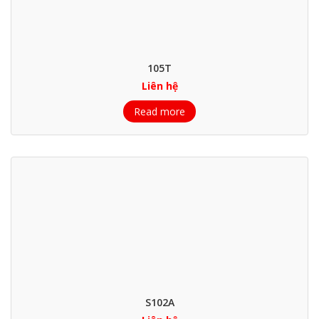
105T
Liên hệ
Read more
S102A