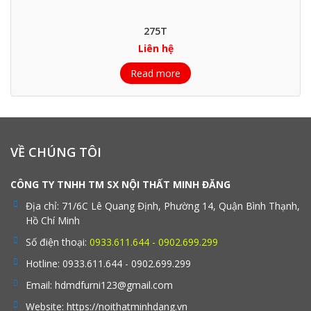
275T
Liên hệ
Read more
VỀ CHÚNG TÔI
CÔNG TY TNHH TM SX NỘI THẤT MINH ĐĂNG
Địa chỉ:
71/6C Lê Quang Định, Phường 14, Quận Bình Thạnh,
Hồ Chí Minh
Số điện thoại:
0933.611.644 - 0902.699.299
Hotline:
0933.611.644 - 0902.699.299
Email:
hdmdfurni123@gmail.com
Website:
https://noithatminhdang.vn