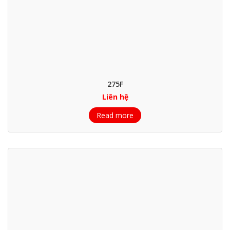
275F
Liên hệ
Read more