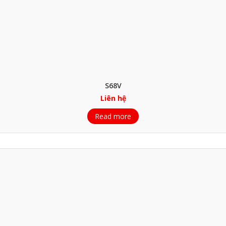
S68V
Liên hệ
Read more