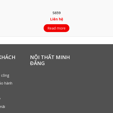
S659
Liên hệ
Read more
KHÁCH
NỘI THẤT MINH
ĐĂNG
i công
ảo hành
ý
mãi