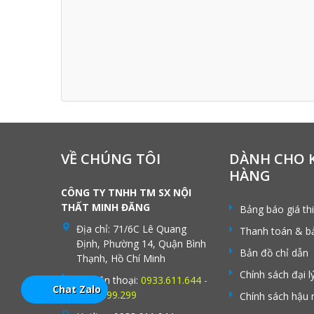
VỀ CHÚNG TÔI
DÀNH CHO 
HÀNG
CÔNG TY TNHH TM SX NỘI
THẤT MINH ĐĂNG
Bảng báo giá th
Địa chỉ:
71/6C Lê Quang
Thanh toán & b
Định, Phường 14, Quận Bình
Bản đồ chỉ dẫn
Thạnh, Hồ Chí Minh
Chính sách đại l
Số điện thoại:
0933.611.644 -
Chat Zalo
0902.699.299
Chính sách hậu 