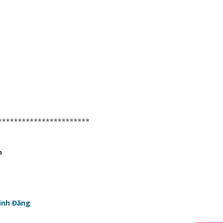
***********************
h
inh Đăng