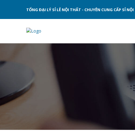
TỔNG ĐẠI LÝ SỈ LẺ NỘI THẤT - CHUYÊN CUNG CẤP SỈ N