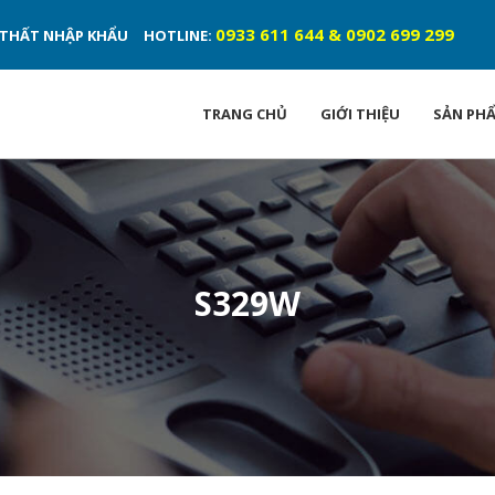
0933 611 644 & 0902 699 299
ỘI THẤT NHẬP KHẨU
HOTLINE:
TRANG CHỦ
GIỚI THIỆU
SẢN PH
S329W