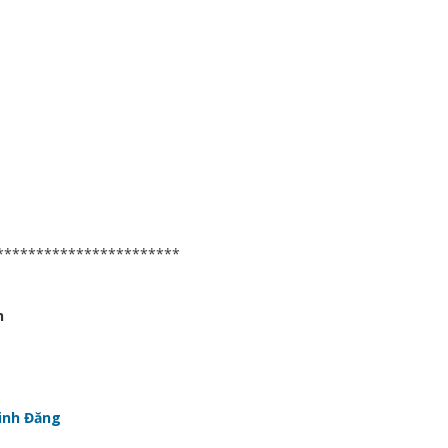
***********************
h
inh Đăng