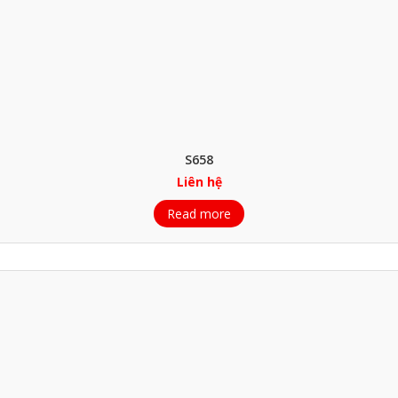
S658
Liên hệ
Read more