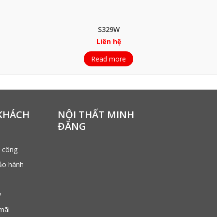
S329W
Liên hệ
Read more
KHÁCH
NỘI THẤT MINH
ĐĂNG
i công
ảo hành
ý
mãi