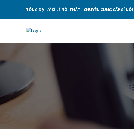
TỔNG ĐẠI LÝ SỈ LẺ NỘI THẤT - CHUYÊN CUNG CẤP SỈ N