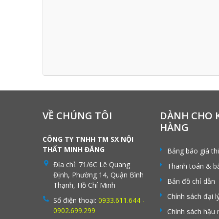
VỀ CHÚNG TÔI
DÀNH CHO 
HÀNG
CÔNG TY TNHH TM SX NỘI
THẤT MINH ĐĂNG
Bảng báo giá th
Địa chỉ:
71/6C Lê Quang
Thanh toán & b
Định, Phường 14, Quận Bình
Bản đồ chỉ dẫn
Thạnh, Hồ Chí Minh
Chính sách đại l
Số điện thoại:
0933.611.644 -
0902.699.299
Chính sách hậu 