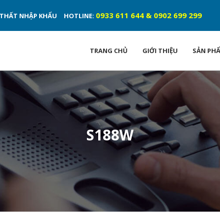
0933 611 644 & 0902 699 299
ỘI THẤT NHẬP KHẨU
HOTLINE:
TRANG CHỦ
GIỚI THIỆU
SẢN PH
S188W