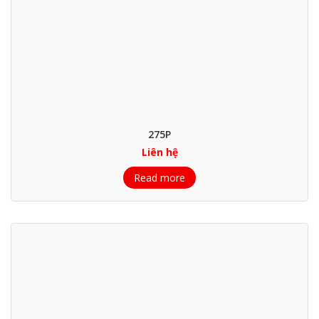
275P
Liên hệ
Read more