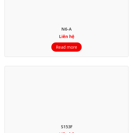
N6-A
Liên hệ
Read more
S153F