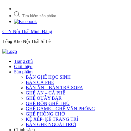
Tìm
kiếm
sản
phẩm
CTY Nội Thất Minh Đăng
Tổng Kho Nội Thất Sỉ Lẻ
Trang chủ
Giới thiệu
Sản phẩm
BÀN GHẾ HỌC SINH
BÀN CÀ PHÊ
BÀN ĂN – BÀN TRÀ SOFA
GHẾ ĂN – CÀ PHÊ
GHẾ QUẦY BAR
GHẾ ĐÔN,GHẾ THÚ
GHẾ GAME – GHẾ VĂN PHÒNG
GHẾ PHÒNG CHỜ
KỆ XẾP- KỆ TRANG TRÍ
BÀN GHẾ NGOÀI TRỜI
Chính sách