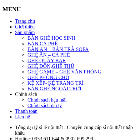
MENU
Trang chủ
Giới thiệu
Sản phẩm
BÀN GHẾ HỌC SINH
BÀN CÀ PHÊ
BÀN ĂN – BÀN TRÀ SOFA
GHẾ ĂN – CÀ PHÊ
GHẾ QUẦY BAR
GHẾ ĐÔN,GHẾ THÚ
GHẾ GAME – GHẾ VĂN PHÒNG
GHẾ PHÒNG CHỜ
KỆ XẾP- KỆ TRANG TRÍ
BÀN GHẾ NGOÀI TRỜI
Chính sách
Chính sách hậu mãi
Chính sách đại lý
Thanh toán
Liên hệ
Tổng đại lý sỉ lẻ nội thất - Chuyên cung cấp sỉ nội thất nhập
khẩu
Hotline:
0933 611 644 & 0902 699 299