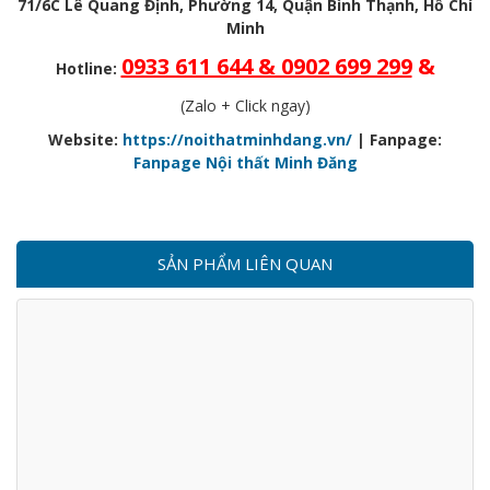
71/6C Lê Quang Định, Phường 14, Quận Bình Thạnh, Hồ Chí
Minh
0933 611 644 & 0902 699 299
&
Hotline:
(Zalo + Click ngay)
Website:
https://noithatminhdang.vn/
| Fanpage:
Fanpage Nội thất Minh Đăng
SẢN PHẨM LIÊN QUAN