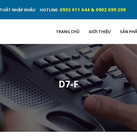
0933 611 644 & 0902 699 299
ỘI THẤT NHẬP KHẨU
HOTLINE:
TRANG CHỦ
GIỚI THIỆU
SẢN PH
D7-F