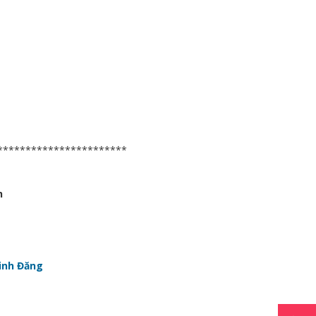
***********************
h
inh Đăng