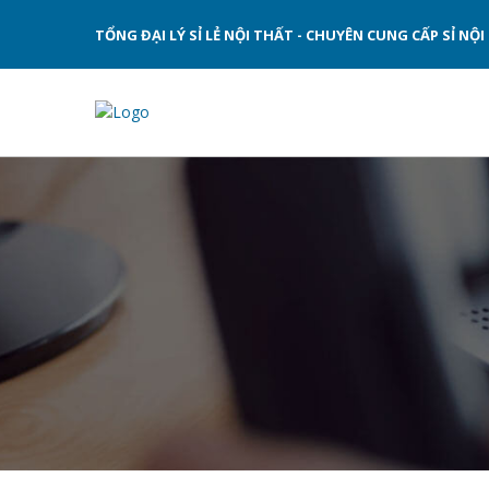
TỔNG ĐẠI LÝ SỈ LẺ NỘI THẤT - CHUYÊN CUNG CẤP SỈ N