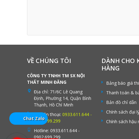
VỀ CHÚNG TÔI
DÀNH CHO 
HÀNG
CÔNG TY TNHH TM SX NỘI
THẤT MINH ĐĂNG
Bảng báo giá th
Địa chỉ:
71/6C Lê Quang
Thanh toán & b
Định, Phường 14, Quận Bình
Bản đồ chỉ dẫn
Thạnh, Hồ Chí Minh
Chính sách đại l
Số điện thoại:
0933.611.644 -
Chat Zalo
0902.699.299
Chính sách hậu 
Hotline:
0933.611.644 -
0902.699.299