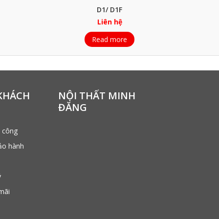
D1/ D1F
Liên hệ
Read more
KHÁCH
NỘI THẤT MINH
ĐĂNG
i công
ảo hành
ý
mãi