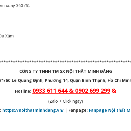
ôm xoay 360 độ.
,Da Xám
********************************************************
CÔNG TY TNHH TM SX NỘI THẤT MINH ĐĂNG
71/6C Lê Quang Định, Phường 14, Quận Bình Thạnh, Hồ Chí Min
0933 611 644 & 0902 699 299
&
Hotline:
(Zalo + Click ngay)
:
https://noithatminhdang.vn/
| Fanpage:
Fanpage Nội thất M