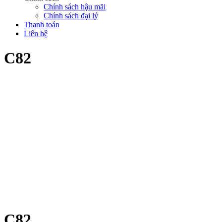
Chính sách hậu mãi
Chính sách đại lý
Thanh toán
Liên hệ
C82
C82