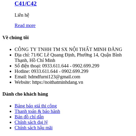
C41/C42
Liên hệ
Read more
Về chúng tôi
CÔNG TY TNHH TM SX NỘI THẤT MINH ĐĂNG
Địa chỉ:
71/6C Lê Quang Định, Phường 14, Quận Bình
Thạnh, Hồ Chí Minh
Số điện thoại:
0933.611.644 - 0902.699.299
Hotline:
0933.611.644 - 0902.699.299
Email:
hdmdfurni123@gmail.com
Website:
https://noithatminhdang.vn
Dành cho khách hàng
Bảng báo giá thi công
Thanh toán & bảo hành
Bản đồ chỉ dẫn
Chính sách đại lý
Chính sách hậu mãi