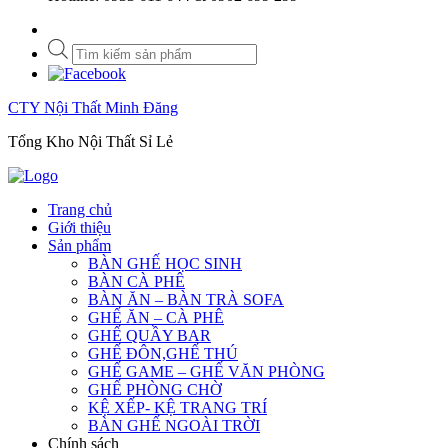
Tìm
kiếm
sản
phẩm
CTY Nội Thất Minh Đăng
Tổng Kho Nội Thất Sỉ Lẻ
Trang chủ
Giới thiệu
Sản phẩm
BÀN GHẾ HỌC SINH
BÀN CÀ PHÊ
BÀN ĂN – BÀN TRÀ SOFA
GHẾ ĂN – CÀ PHÊ
GHẾ QUẦY BAR
GHẾ ĐÔN,GHẾ THÚ
GHẾ GAME – GHẾ VĂN PHÒNG
GHẾ PHÒNG CHỜ
KỆ XẾP- KỆ TRANG TRÍ
BÀN GHẾ NGOÀI TRỜI
Chính sách