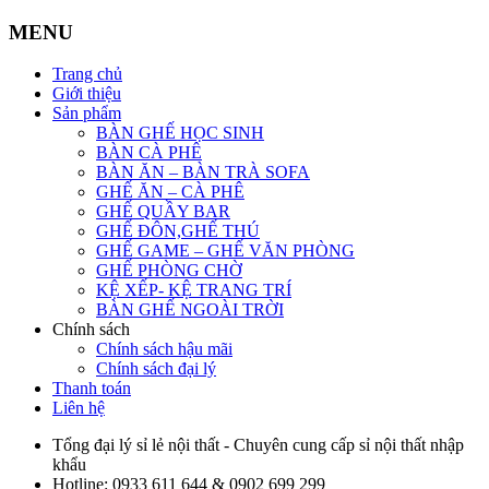
MENU
Trang chủ
Giới thiệu
Sản phẩm
BÀN GHẾ HỌC SINH
BÀN CÀ PHÊ
BÀN ĂN – BÀN TRÀ SOFA
GHẾ ĂN – CÀ PHÊ
GHẾ QUẦY BAR
GHẾ ĐÔN,GHẾ THÚ
GHẾ GAME – GHẾ VĂN PHÒNG
GHẾ PHÒNG CHỜ
KỆ XẾP- KỆ TRANG TRÍ
BÀN GHẾ NGOÀI TRỜI
Chính sách
Chính sách hậu mãi
Chính sách đại lý
Thanh toán
Liên hệ
Tổng đại lý sỉ lẻ nội thất - Chuyên cung cấp sỉ nội thất nhập
khẩu
Hotline:
0933 611 644 & 0902 699 299