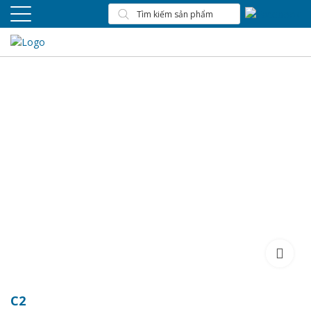
C2
C2