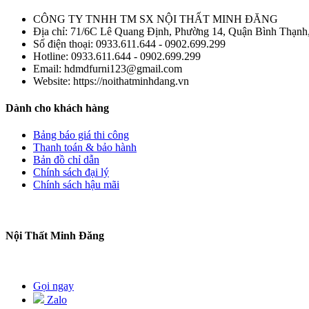
CÔNG TY TNHH TM SX NỘI THẤT MINH ĐĂNG
Địa chỉ:
71/6C Lê Quang Định, Phường 14, Quận Bình Thạnh
Số điện thoại:
0933.611.644 - 0902.699.299
Hotline:
0933.611.644 - 0902.699.299
Email:
hdmdfurni123@gmail.com
Website:
https://noithatminhdang.vn
Dành cho khách hàng
Bảng báo giá thi công
Thanh toán & bảo hành
Bản đồ chỉ dẫn
Chính sách đại lý
Chính sách hậu mãi
Nội Thất Minh Đăng
Gọi ngay
Zalo