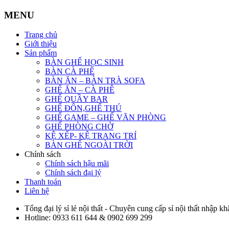
MENU
Trang chủ
Giới thiệu
Sản phẩm
BÀN GHẾ HỌC SINH
BÀN CÀ PHÊ
BÀN ĂN – BÀN TRÀ SOFA
GHẾ ĂN – CÀ PHÊ
GHẾ QUẦY BAR
GHẾ ĐÔN,GHẾ THÚ
GHẾ GAME – GHẾ VĂN PHÒNG
GHẾ PHÒNG CHỜ
KỆ XẾP- KỆ TRANG TRÍ
BÀN GHẾ NGOÀI TRỜI
Chính sách
Chính sách hậu mãi
Chính sách đại lý
Thanh toán
Liên hệ
Tổng đại lý sỉ lẻ nội thất - Chuyên cung cấp sỉ nội thất nhập kh
Hotline:
0933 611 644 & 0902 699 299