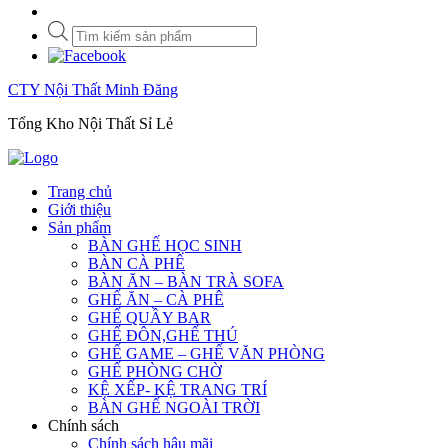
Tìm
kiếm
sản
phẩm
CTY Nội Thất Minh Đăng
Tổng Kho Nội Thất Sỉ Lẻ
Trang chủ
Giới thiệu
Sản phẩm
BÀN GHẾ HỌC SINH
BÀN CÀ PHÊ
BÀN ĂN – BÀN TRÀ SOFA
GHẾ ĂN – CÀ PHÊ
GHẾ QUẦY BAR
GHẾ ĐÔN,GHẾ THÚ
GHẾ GAME – GHẾ VĂN PHÒNG
GHẾ PHÒNG CHỜ
KỆ XẾP- KỆ TRANG TRÍ
BÀN GHẾ NGOÀI TRỜI
Chính sách
Chính sách hậu mãi