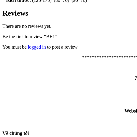
* Kích thước:
(125-175)*(80*70)*(90*76)
Reviews
There are no reviews yet.
Be the first to review “BE1”
You must be
logged in
to post a review.
**********************
7
Websi
Về chúng tôi