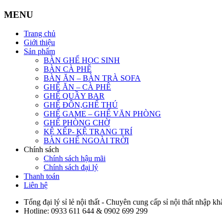
MENU
Trang chủ
Giới thiệu
Sản phẩm
BÀN GHẾ HỌC SINH
BÀN CÀ PHÊ
BÀN ĂN – BÀN TRÀ SOFA
GHẾ ĂN – CÀ PHÊ
GHẾ QUẦY BAR
GHẾ ĐÔN,GHẾ THÚ
GHẾ GAME – GHẾ VĂN PHÒNG
GHẾ PHÒNG CHỜ
KỆ XẾP- KỆ TRANG TRÍ
BÀN GHẾ NGOÀI TRỜI
Chính sách
Chính sách hậu mãi
Chính sách đại lý
Thanh toán
Liên hệ
Tổng đại lý sỉ lẻ nội thất - Chuyên cung cấp sỉ nội thất nhập kh
Hotline:
0933 611 644 & 0902 699 299