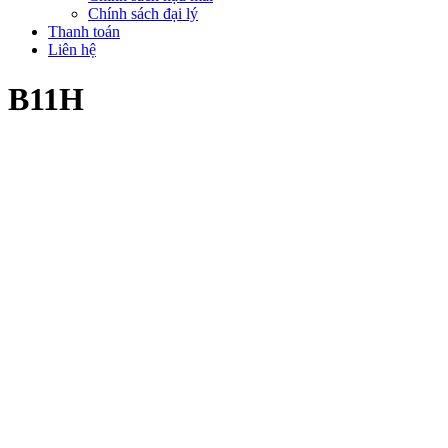
Chính sách đại lý
Thanh toán
Liên hệ
B11H