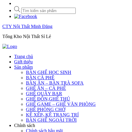
Tìm
kiếm
sản
phẩm
CTY Nội Thất Minh Đăng
Tổng Kho Nội Thất Sỉ Lẻ
Trang chủ
Giới thiệu
Sản phẩm
BÀN GHẾ HỌC SINH
BÀN CÀ PHÊ
BÀN ĂN – BÀN TRÀ SOFA
GHẾ ĂN – CÀ PHÊ
GHẾ QUẦY BAR
GHẾ ĐÔN,GHẾ THÚ
GHẾ GAME – GHẾ VĂN PHÒNG
GHẾ PHÒNG CHỜ
KỆ XẾP- KỆ TRANG TRÍ
BÀN GHẾ NGOÀI TRỜI
Chính sách
Chính sách hậu mãi