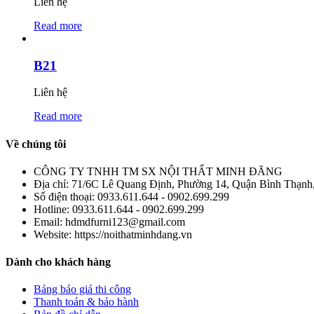
Liên hệ
Read more
B21
Liên hệ
Read more
Về chúng tôi
CÔNG TY TNHH TM SX NỘI THẤT MINH ĐĂNG
Địa chỉ:
71/6C Lê Quang Định, Phường 14, Quận Bình Thạnh
Số điện thoại:
0933.611.644 - 0902.699.299
Hotline:
0933.611.644 - 0902.699.299
Email:
hdmdfurni123@gmail.com
Website:
https://noithatminhdang.vn
Dành cho khách hàng
Bảng báo giá thi công
Thanh toán & bảo hành