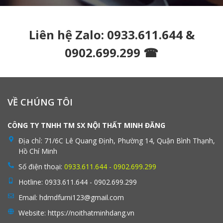
Liên hệ Zalo: 0933.611.644 &
0902.699.299 ☎
VỀ CHÚNG TÔI
CÔNG TY TNHH TM SX NỘI THẤT MINH ĐĂNG
Địa chỉ:
71/6C Lê Quang Định, Phường 14, Quận Bình Thạnh,
Hồ Chí Minh
Số điện thoại:
0933.611.644 - 0902.699.299
Hotline:
0933.611.644 - 0902.699.299
Email:
hdmdfurni123@gmail.com
Website:
https://noithatminhdang.vn